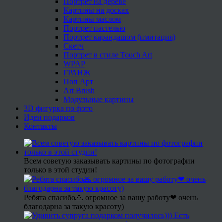
Портрет на дереве
Картины на досках
Картины маслом
Портрет пастелью
Портрет карандашом (имитация)
Скетч
Портрет в стиле Touch Art
WPAP
ГРАНЖ
Поп Арт
Art Brush
Модульные картины
3D фигурка по фото
Идеи подарков
Контакты
Всем советую заказывать картины по фотографии
только в этой студии!
Ребята спасибо🙏 огромное за вашу работу❤ очень
благодарна за такую красоту)