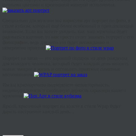
сочными цветами и креативной манерой исполнения.
Специально для мужчин мы нарисуем арт портрет по фото, в
стиле кубизм, который ещё более особенный и привлекающий
внимание. Если вы хотите увидеть, как ваш мужчина будет
радоваться картине, то вам просто стоит заказать портрет с его
фотографии, ведь для него это будет неожиданно и
невероятно приятно.
Портрет на заказ — это хороший подарок на день рождения
для молодого человека, который будет каждый день вносить
новые эмоции в жизнь и отставлять приятные памятные
воспоминания.
Им вы красноречиво подчеркнете неповторимость,
индивидуальность и свободную дерзость характера вашего
мужчины.
Яркий, красочный портрет на холсте в стиле Wpap будет
дарить настроение каждый день…