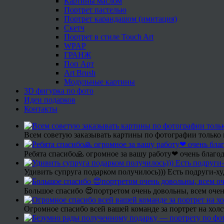
Картины маслом
Портрет пастелью
Портрет карандашом (имитация)
Скетч
Портрет в стиле Touch Art
WPAP
ГРАНЖ
Поп Арт
Art Brush
Модульные картины
3D фигурка по фото
Идеи подарков
Контакты
Всем советую заказывать картины по фотографии только 
Ребята спасибо🙏 огромное за вашу работу❤ очень благод
Удивить супруга подарком получилось))) Есть подруги-х
Большое спасибо 😍портретом очень довольны, всем очен
Огромное спасибо всей вашей команде за портрет на холс